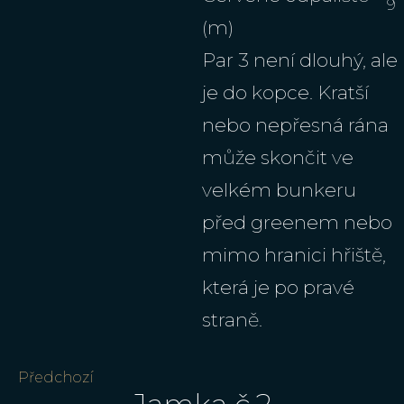
9
(m)
Par 3 není dlouhý, ale
je do kopce. Kratší
nebo nepřesná rána
může skončit ve
velkém bunkeru
před greenem nebo
mimo hranici hřiště,
která je po pravé
straně.
Předchozí