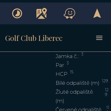
Golf Club Liberec
3
Jamka č.:
3
Par
15
HCP
129
Bílé odpaliště (m)
12
Žluté odpaliště
9
(m)
11
Červené odpaliště