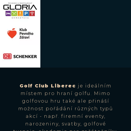
Golf Club Liberec
je ideálním
místem pro hraní golfu. Mimo
golfovou hru také ale přináší
možnost pořádání různých typů
akcí - např. firemní eventy,
narozeniny, svatby, golfové