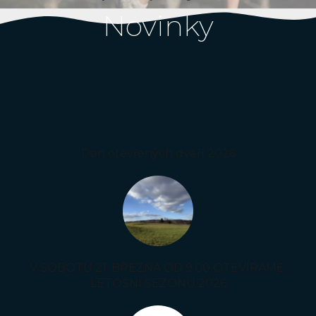
Novinky
Den otevřených dveří 2026
V SOBOTU 21 .BŘEZNA OD 9.00 OTEVÍRÁME
LETOŠNÍ SEZÓNU 2026