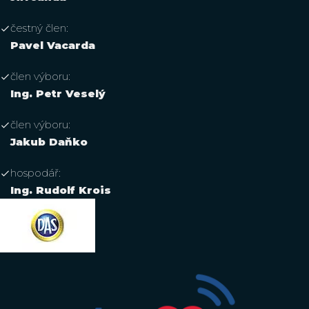
čestný člen:
Pavel Vacarda
člen výboru:
Ing. Petr Veselý
člen výboru:
Jakub Daňko
hospodář:
Ing. Rudolf Krois