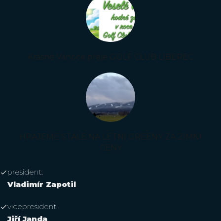
Krásné Vánoce přeje GOLF CLUB LIBEREC
HRAJEME STÁLE NA LETNÍ GREENY ZA ZIMNÍ
CENY
president:
Vladimír Zapotil
vicepresident:
Jiří Janda