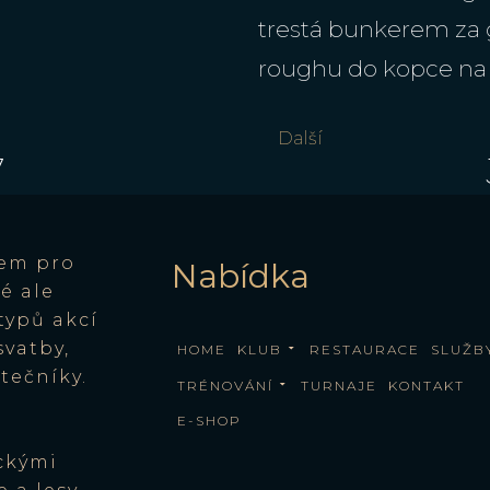
trestá bunkerem za
roughu do kopce na
Další
7
tem pro
Nabídka
é ale
typů akcí
svatby,
HOME
KLUB
RESTAURACE
SLUŽB
tečníky.
TRÉNOVÁNÍ
TURNAJE
KONTAKT
E-SHOP
ckými