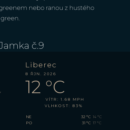
 greenem nebo ranou z hustého
 green.
Jamka č.9
Liberec
8 ŘJN. 2026
12
°C
Y
VÍTR: 1.68 MPH
VLHKOST: 83%
NE
32
°C
14
°C
PO
31
°C
17
°C