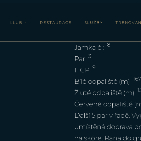
KLUB
RESTAURACE
SLUŽBY
TRÉNOVÁN
8
Jamka č.:
3
Par
9
HCP
16
Bílé odpaliště (m)
1
Žluté odpaliště (m)
Červené odpaliště (
Další 5 par v řadě. 
umístěná doprava do
na skóre. Rána do g