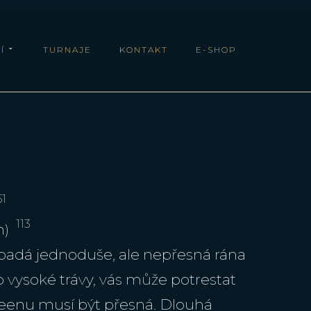
Í
TURNAJE
KONTAKT
E-SHOP
7
51
113
m)
Vypadá jednoduše, ale nepřesná rána
 vysoké trávy, vás může potrestat
reenu musí být přesná. Dlouhá