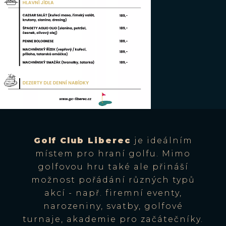
Golf Club Liberec
je ideálním
místem pro hraní golfu. Mimo
golfovou hru také ale přináší
možnost pořádání různých typů
akcí - např. firemní eventy,
narozeniny, svatby, golfové
turnaje, akademie pro začátečníky.